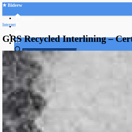
★ Bideew
Accueil
Internet
GRS Recycled Interlining – Cer
Recherche Avancée
Mon compte
Connexion
Créer un compte
Mode nuit