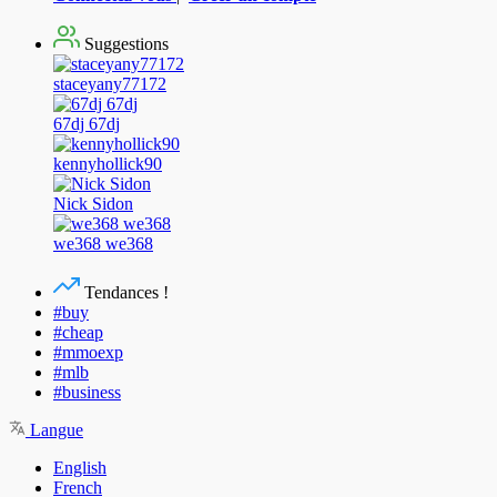
Suggestions
staceyany77172
67dj 67dj
kennyhollick90
Nick Sidon
we368 we368
Tendances !
#buy
#cheap
#mmoexp
#mlb
#business
Langue
English
French