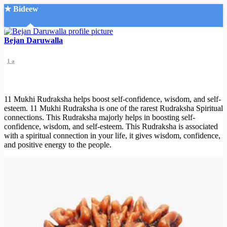
★ Bideew
Accueil
Bejan Daruwalla
1 a
11 Mukhi Rudraksha helps boost self-confidence, wisdom, and self-
esteem. 11 Mukhi Rudraksha is one of the rarest Rudraksha Spiritual
Recherche Avancée
connections. This Rudraksha majorly helps in boosting self-
confidence, wisdom, and self-esteem. This Rudraksha is associated
Mon compte
with a spiritual connection in your life, it gives wisdom, confidence,
Connexion
and positive energy to the people.
Créer un compte
Mode nuit