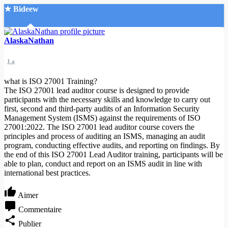
★ Bideew
Accueil
AlaskaNathan
1 a
what is ISO 27001 Training?
The ISO 27001 lead auditor course is designed to provide
participants with the necessary skills and knowledge to carry out
first, second and third-party audits of an Information Security
Recherche Avancée
Management System (ISMS) against the requirements of ISO
27001:2022. The ISO 27001 lead auditor course covers the
Mon compte
principles and process of auditing an ISMS, managing an audit
Connexion
program, conducting effective audits, and reporting on findings. By
Créer un compte
the end of this ISO 27001 Lead Auditor training, participants will be
Mode nuit
able to plan, conduct and report on an ISMS audit in line with
international best practices.
Aimer
Commentaire
Publier