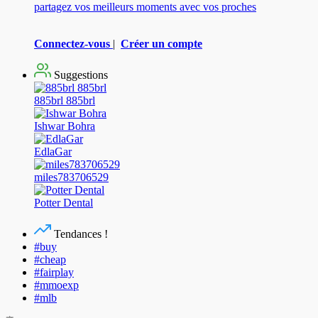
partagez vos meilleurs moments avec vos proches
Connectez-vous
|
Créer un compte
Suggestions
885brl 885brl
Ishwar Bohra
EdlaGar
miles783706529
Potter Dental
Tendances !
#buy
#cheap
#fairplay
#mmoexp
#mlb