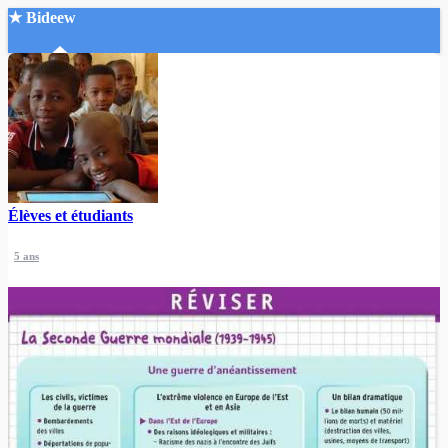
★ Bideew
Accueil
Élèves et étudiants
Recherche Avancée
5 ans
Mon compte
Connexion
Créer un compte
Mode nuit