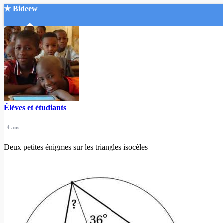
★ Bideew
Accueil
Élèves et étudiants
Recherche Avancée
4 ans
Mon compte
Connexion
Deux petites énigmes sur les triangles isocèles
Créer un compte
Mode nuit