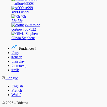
marilou43f508
sr999 sr999
73r 73r
cortney76u7522
Olivia Stephens
Tendances !
#buy
#cheap
#fairplay
#mmoexp
#mlb
Langue
English
French
Wolof
© 2026 - Bideew