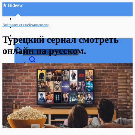
★ Bideew
Accueil
Animaux et environnement
Турецкий сериал смотреть
онлайн на русском.
Recherche Avancée
Mon compte
Connexion
Créer un compte
Mode nuit