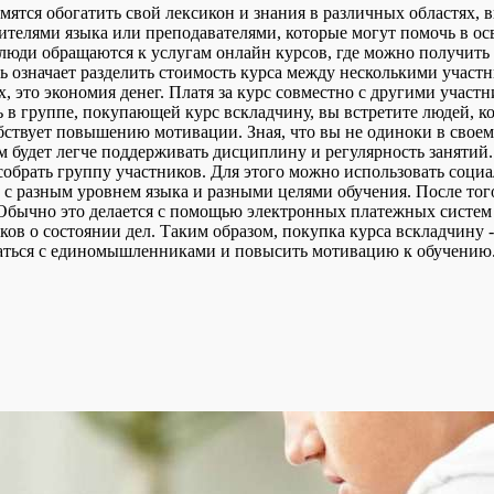
емятся обогатить свой лексикон и знания в различных областях
ителями языка или преподавателями, которые могут помочь в ос
люди обращаются к услугам онлайн курсов, где можно получить 
ь означает разделить стоимость курса между несколькими участн
это экономия денег. Платя за курс совместно с другими участн
в группе, покупающей курс вскладчину, вы встретите людей, ко
бствует повышению мотивации. Зная, что вы не одиноки в своем
ам будет легче поддерживать дисциплину и регулярность занятий
собрать группу участников. Для этого можно использовать соц
и с разным уровнем языка и разными целями обучения. После то
 Обычно это делается с помощью электронных платежных систем
ов о состоянии дел. Таким образом, покупка курса вскладчину 
щаться с единомышленниками и повысить мотивацию к обучению.