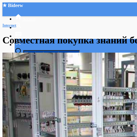
★ Bideew
Accueil
Internet
Совместная покупка знаний б
Recherche Avancée
Mon compte
Connexion
Créer un compte
Mode nuit