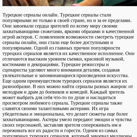
Турецкие сериалы онлайн. Турецкие сериалы стали
популярными не только в своей стране, но и за ее пределами.
Они завоевали сердца зрителей по всему миру своими
захватывающими сюжетами, яркими образами и качественной
игрой актеров. С появлением возможности смотреть турецкие
сериалы онлайн, они стали еще более доступными и
популярными. Одной из главных причин популярности
турецких сериалов является их качественное исполнение. Они
отличаются высоким уровнем съемки, красивой музыкой,
костюмами и декорациями. Турецкие режиссеры и
сценаристы уделяют много внимания деталям, создавая
увлекательные и запоминающиеся произведения искусства.
Еще одним преимуществом турецких сериалов является их
разнообразие. В них можно найти сериалы разных жанров: от
мелодрам и драм до боевиков и комедий. Каждый зритель
может выбрать для себя что-то по душе и насладиться
просмотром любимого сериала. Турецкие сериалы также
славятся своими талантливыми актерами. Их игра
убедительна и эмоциональна, что делает сюжеты еще более
захватывающими. Актеры умело передают эмоции и чувства
своих персонажей, заставляя зрителя сопереживать им и
переживать все их радости и горести. Одним из самых
популярных турецких сериалов, который завоевал миллионы