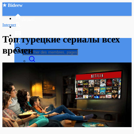
★ Bideew
Accueil
Internet
Топ турецкие сериалы всех
времен
Recherche Avancée
Mon compte
Connexion
Créer un compte
Mode nuit