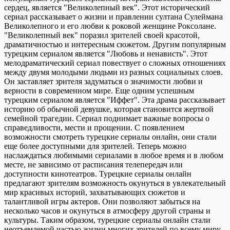
сердец, является "Великолепный век". Этот исторический
сериал рассказывает о жизни и правлении султана Сулеймана
Великолепного и его любви к роковой женщине Роксолане.
"Великолепный век" поразил зрителей своей красотой,
драматичностью и интересным сюжетом. Другим популярным
турецким сериалом является "Любовь и ненависть". Этот
мелодраматический сериал повествует о сложных отношениях
между двумя молодыми людьми из разных социальных слоев.
Он заставляет зрителя задуматься о значимости любви и
верности в современном мире. Еще одним успешным
турецким сериалом является "Иффет". Эта драма рассказывает
историю об обычной девушке, которая становится жертвой
семейной трагедии. Сериал поднимает важные вопросы о
справедливости, мести и прощении. С появлением
возможности смотреть турецкие сериалы онлайн, они стали
еще более доступными для зрителей. Теперь можно
наслаждаться любимыми сериалами в любое время и в любом
месте, не зависимо от расписания телепередач или
доступности кинотеатров. Турецкие сериалы онлайн
предлагают зрителям возможность окунуться в увлекательный
мир красивых историй, захватывающих сюжетов и
талантливой игры актеров. Они позволяют забыться на
несколько часов и окунуться в атмосферу другой страны и
культуры. Таким образом, турецкие сериалы онлайн стали
неотъемлемой частью жизни многих зрителей по всему миру.