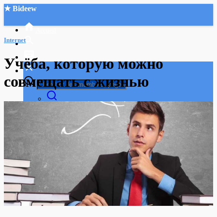
★ Bideew
Accueil
Internet
Учёба, которую можно
совмещать с жизнью
Recherche Avancée
Mon compte
Connexion
Créer un compte
Mode nuit