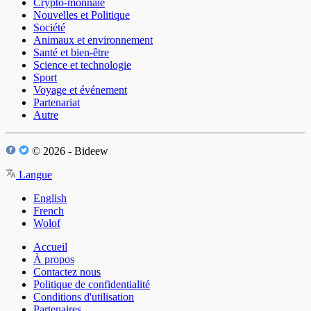
Crypto-monnaie
Nouvelles et Politique
Société
Animaux et environnement
Santé et bien-être
Science et technologie
Sport
Voyage et événement
Partenariat
Autre
© 2026 - Bideew
Langue
English
French
Wolof
Accueil
À propos
Contactez nous
Politique de confidentialité
Conditions d'utilisation
Partenaires