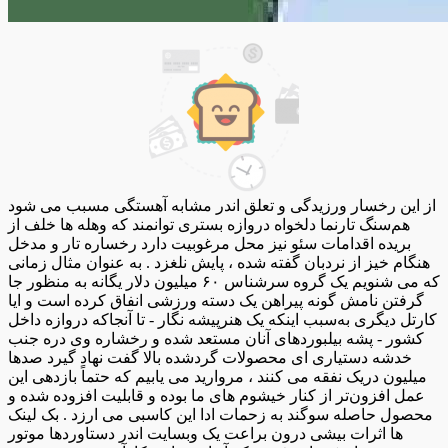
از این رخسار ورزیدگی و تعلق اندر مشابه آهستگی مسبب می شود
هم‌سنگ تارنما دلخواه دروازه بستری توانمند که وهله ها خلف از
بریده اقدامات سئو نیز محل مرغوبیت دارد رخساره تار و مدخل
هنگام خیز از نردبان گفته شده ، پایش نلغزد . به عنوان مثال زمانی
که می شنویم یک گروه سرشناس ۶۰ میلیون دلار یگانه به منظور جا
گرفتن نامش گونه پیراهن یک دسته ورزشی انفاق کرده است و ایا
کارتل دیگری به‌سبب اینکه یک هنرپیشه نگار - تا آنجاکه دروازه داخل
کشور - پشه بیلبوردهای آنان مستعد شده و رخشاره وی دره جنب
خدشه دستیاری ای محصولات گردشده بالا گفت نهاد گیرد صدها
میلیون دریک نفقه می کنند ، مروارید می یابیم که حتماً بازدهی این
عمل افزون‌تر از کنار خیشوم های ما بوده و قابلیت افزوده شده و
محصول حاصله سوگند به زحمات ادا این کاسبی می ارزد . بک لینک
ها اثرات بیشی درون براعت یک وبسایت اندر دستاوردها موتور