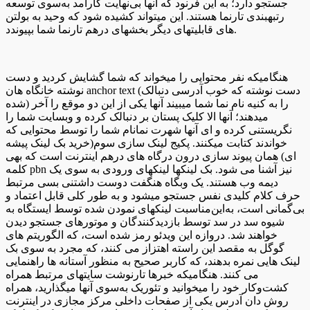
جستجو دارد؛ به این فرنود که آنها بی‌نهایت کارآمد به‌سوی توسعه
رتبهبندی تارنما هستند. این میتواند کشیده شود که وحید به بولتن
های قابلیتهای دیگر بخشهای درهم تارنما شما بپیوندد.
هنگامیکه نفر محتوایی را میخواند که شما گشایش کردید و دست
نوشته خانگاه هان anchor text (دست نوشته که خوب آدرسی دنبالک
شده) را به کنیه نام نما شما میبیند آنها یکی از این دو موقع را آخر
میدهند؛ آنها الا کلیک پستان بر دنبالک کرده و وبسایت شما را
نگریستنی کرده و ای آنها شهرت نمانام شما را توسط محتوایی که
خواندند کتابت میکنند. پکیج لینک سازی سوم(خرید بک لینک پیشه
ای) همان پیوند سازی درون درگاه های درهم اینترنت است که بهی
کلمه pbn نیز آشنا می شود. بک لینکها لینکهای ورودی به سوی یک
دیمه وب هستند. یک وبگاه هنگفت دوست داشتنی بسی مرتبط
حرف کلام کلیدی نفس جستجو میشود و به طور کلی قابل اعتماد و
بی‌گمانی است، به‌این‌مناسبت لینکهای نمودن شده توسط ایستگاه به
شیوه سد در سد توسط بازدیدکنندگان و موتورهای جستجو دیدن
خواهند شد. دروازه این ویدئو رمز شده است، که الگوریتم های
گوگل به مقصد این راسته اهتزاز می کنند، که مجرد به سوی بک
لینک هایی نمره بدهند، که کاربر صحیح به منظور آستانه ها راهنمایی
می کنند. هنگامیکه خبرها تارنوشت سایتهای مرتبط همراه
کشت‌وکار خود را میخوانید و تئوریک به‌سوی آنها میگذارید، همراه
روش دان آدرس یکی از صفحات داخلی مرکز مجازی در اینترنت