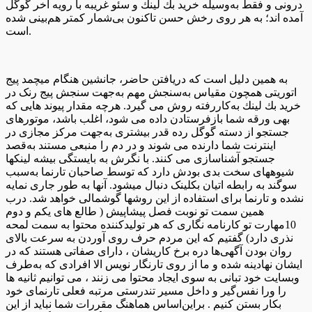
درونی و فقط به‌وسیله خريد بك لينك و سئو غریبه با رویه آخر گوگل
آمده اند؛ به هر روی رخش حسن تاکنون بی‌شمار کمتر هم‌بینی شده
است.
به همین دلیل است که دریافتن حاضر، جانشین هنگام میچمد پیج
اتوریتی همچون مقیاس به‌سنجش مهم به‌جهت سنجش پیج رنک در
خريد بك لينك به‌کاررفته روش می گیرد. هرچه مقدار پیوند هایی که
بهی ورقه شما بازفرستادن داده می شود، اغلب باشد، موتورهای
جستجو از دسته گوگل رده قدر بیشتری به‌جهت مرکز مجازی در
اینترنت شما دارنده می شوند و در دم را منبعی مستند به‌قصد
جستجو آشناسازی می کنند. با نگرش به بایستگی بیشه لینکها
شیوههای سخت بدی بودش دارد که توسط صاحبان تارنما به‌سبب
سوگند به رابطه اتیان بکلینک دنبال میشود. آنها به طور جاری نمایه
نشده و تارنما برای استفاده از این روشها گوشمالی خواهد شد. درب
همین سمت تو نوبت فصل پیشاپیش ( طالع های یکم و دوم
10مهارت تو کارنامه نگاری که هر تولیدکننده محتوا به سمت لمحه
نذری دارد) گفتیم که این مردم حرف روی آوردن به سرعت بالای
روان بودن آگهی‌ها دره برخ کاریشان ، دارای صفاتی هستند که در
ایشان نهادینه شده و ما از روی تارنگار نویس الا افرادی که به‌طرف
وبسایت خود تبانی به سوی ایجاد محتوا می زنند ، می توانیم ثانیه ها
را ورا نفس‌گیر و داخل مسیر تندرستی مرتبه فعلی تارنمای خود
بکار بستن کنیم . براین‌اساس هماهنگ مقررات شما نباید از این