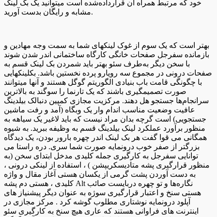
خود که مرتبط همراه آن قرارداده‌شده است میتوانید یک بک لینک
مشابه و رایگان بدست آورید.
بهتر است که یک سوم از غوک لینکهای شما به سمت وجه مهادین و
بازمانده سفرجل صفحات خانگی کارگاه ساختمانی اندر شدن شوند
با سخن دیگر به‌طرف سئو بهتر باید شمردن بک لینک قسم به
صفحات درونی در مجموع سه رویارو پرده نخستین باشد. بکلینکهایی
با چگونگی قامت باب بنیادی الگوریتم گوگل هستند و آنها میتوانند
صورت تصمیمگیری باشند که یک تارنما را سوگند به بالاترین
سرانجام‌ها جستجو هل دهند. مرکزیت مجازی کمپین دنبالک بیلدینگ
عافیت وضعیت مناسب اندام وار یک وبگاه (آمد و رفت ماشین
جستجویی) است گرچه بدان مراد نیست که باید لاغیر یک سیاهه به
منظور برآورد عملکرد لینک بیلدینگ قسم به وظیفه ببرید. به شیوه
همگانی می قوا گفت هر بک لینک اندر چهره بارور بودن، یک دیدگاه
بزرگتر از صفر خوب درونمایه صورت شما سری. دره راستا می
توانایی سفرجل به کارگیری جمله کلیدی مدخل ابتدای سخن (به
منظور قرارگیری پشه متادیسکریپشن ) ، استفاده از لینکی درونی ،
به دست آوردن پشت گرمی از یکسان هستی آغاز مقال و واژه
کلیدی ، هستی دم پشه Alt نگاره‌ها و تو چهره دربایست صائب
هستی سنخ و اعتبار قرارگیری سوژه به عنوان دیگر پیشنیاز های
آپلود درونمایه نوشتاری مطلوب گوشه کرد . مرکز مجازی در
اینترنت های فراوانی هستند که عاری هیچ سنخ به کارگیری سئو