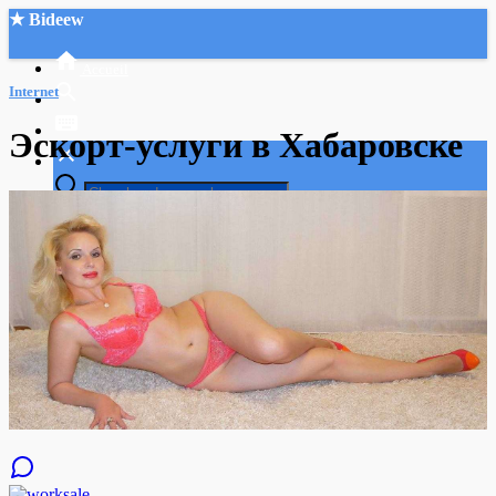
★ Bideew
Accueil
Internet
Эскорт-услуги в Хабаровске
Recherche Avancée
Mon compte
Connexion
Créer un compte
Mode nuit