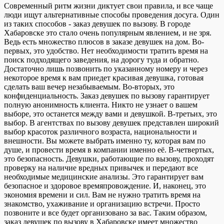
Современный ритм жизни диктует свои правила, и все чаще
люди ищут альтернативные способы проведения досуга. Один
из таких способов - заказ девушек по вызову. В городе
Хабаровске это стало очень популярным явлением, и не зря.
Ведь есть множество плюсов в заказе девушек на дом. Во-
первых, это удобство. Нет необходимости тратить время на
поиск подходящего заведения, на дорогу туда и обратно.
Достаточно лишь позвонить по указанному номеру и через
некоторое время к вам приедет красивая девушка, готовая
сделать ваш вечер незабываемым. Во-вторых, это
конфиденциальность. Заказ девушек по вызову гарантирует
полную анонимность клиента. Никто не узнает о вашем
выборе, это останется между вами и девушкой. В-третьих, это
выбор. В агентствах по вызову девушек представлен широкий
выбор красоток различного возраста, национальности и
внешности. Вы можете выбрать именно ту, которая вам по
душе, и провести время в компании именно её. В-четвертых,
это безопасность. Девушки, работающие по вызову, проходят
проверку на наличие вредных привычек и передают все
необходимые медицинские анализы. Это гарантирует вам
безопасное и здоровое времяпровождение. И, наконец, это
экономия времени и сил. Вам не нужно тратить время на
знакомство, ухаживание и организацию встречи. Просто
позвоните и все будет организовано за вас. Таким образом,
заказ девушек по вызову в Хабаровске имеет множество