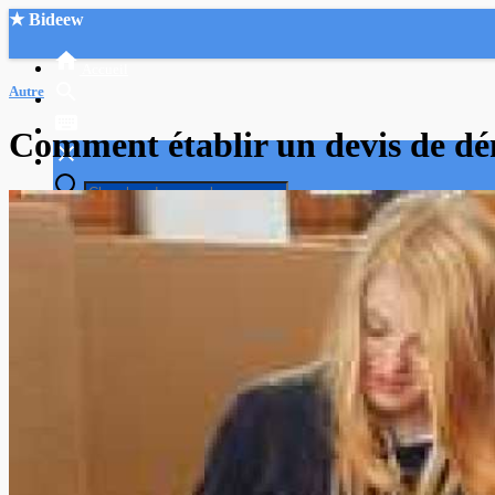
★ Bideew
Accueil
Autre
Comment établir un devis de d
Recherche Avancée
Mon compte
Connexion
Créer un compte
Mode nuit