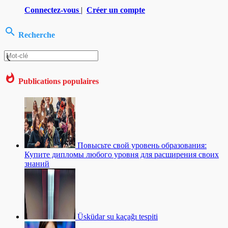
Connectez-vous
|
Créer un compte
Recherche
Publications populaires
Повысьте свой уровень образования:
Купите дипломы любого уровня для расширения своих
знаний
Üsküdar su kaçağı tespiti