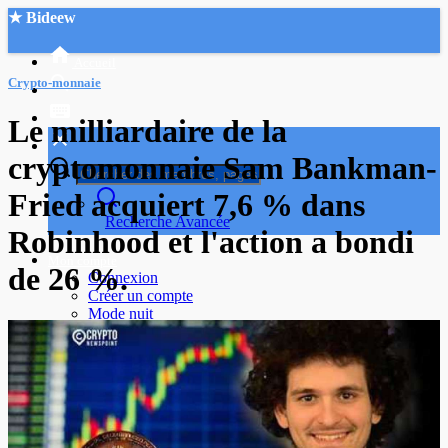
★ Bideew
Accueil
Crypto-monnaie
Le milliardaire de la
cryptomonnaie Sam Bankman-
Fried acquiert 7,6 % dans
Recherche Avancée
Robinhood et l'action a bondi
Mon compte
de 26 %.
Connexion
Créer un compte
Mode nuit