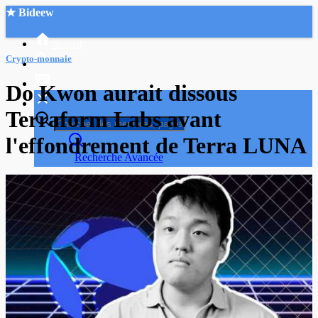
★ Bideew
Accueil
Crypto-monnaie
Do Kwon aurait dissous
Terraform Labs avant
l'effondrement de Terra LUNA
Recherche Avancée
Mon compte
Connexion
Créer un compte
Mode nuit