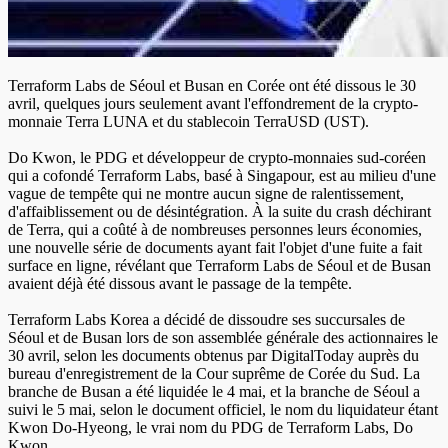
Terraform Labs de Séoul et Busan en Corée ont été dissous le 30
avril, quelques jours seulement avant l'effondrement de la crypto-
monnaie Terra LUNA et du stablecoin TerraUSD (UST).
Do Kwon, le PDG et développeur de crypto-monnaies sud-coréen
qui a cofondé Terraform Labs, basé à Singapour, est au milieu d'une
vague de tempête qui ne montre aucun signe de ralentissement,
d'affaiblissement ou de désintégration. À la suite du crash déchirant
de Terra, qui a coûté à de nombreuses personnes leurs économies,
une nouvelle série de documents ayant fait l'objet d'une fuite a fait
surface en ligne, révélant que Terraform Labs de Séoul et de Busan
avaient déjà été dissous avant le passage de la tempête.
Terraform Labs Korea a décidé de dissoudre ses succursales de
Séoul et de Busan lors de son assemblée générale des actionnaires le
30 avril, selon les documents obtenus par DigitalToday auprès du
bureau d'enregistrement de la Cour suprême de Corée du Sud. La
branche de Busan a été liquidée le 4 mai, et la branche de Séoul a
suivi le 5 mai, selon le document officiel, le nom du liquidateur étant
Kwon Do-Hyeong, le vrai nom du PDG de Terraform Labs, Do
Kwon.