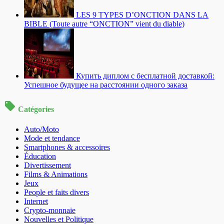
LES 9 TYPES D’ONCTION DANS LA
BIBLE (Toute autre “ONCTION” vient du diable)
Купить диплом с бесплатной доставкой:
Успешное будущее на расстоянии одного заказа
Catégories
Auto/Moto
Mode et tendance
Smartphones & accessoires
Éducation
Divertissement
Films & Animations
Jeux
People et faits divers
Internet
Crypto-monnaie
Nouvelles et Politique