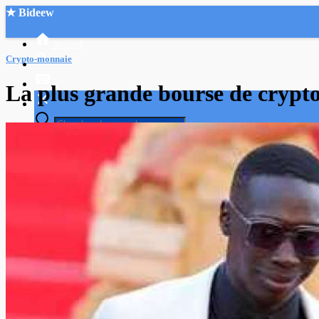
★ Bideew
Accueil
Crypto-monnaie
La plus grande bourse de crypto
Recherche Avancée
Mon compte
Connexion
Créer un compte
Mode nuit