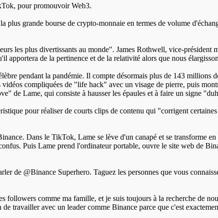
TikTok, pour promouvoir Web3.
a plus grande bourse de crypto-monnaie en termes de volume d'échange
éateurs les plus divertissants au monde". James Rothwell, vice-présiden
 apportera de la pertinence et de la relativité alors que nous élargiss
célèbre pendant la pandémie. Il compte désormais plus de 143 millions de
 vidéos compliquées de "life hack" avec un visage de pierre, puis mont
e" de Lame, qui consiste à hausser les épaules et à faire un signe "du
istique pour réaliser de courts clips de contenu qui "corrigent certaines
Binance. Dans le TikTok, Lame se lève d'un canapé et se transforme e
confus. Puis Lame prend l'ordinateur portable, ouvre le site web de Bin
ler de @Binance Superhero. Taguez les personnes que vous connaissez q
 followers comme ma famille, et je suis toujours à la recherche de nouv
n de travailler avec un leader comme Binance parce que c'est exactement c