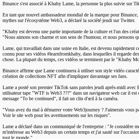
Binance s'est associé à Khaby Lame, la personne la plus suivie sur 
En tant que nouvel ambassadeur mondial de la marque pour Binance, l
mythes sur l'écosystème Web3, a déclaré la société jeudi sur Twitter.
"Khaby est devenu une partie importante de la culture et l'un des cr
"Nous aimons son charme et son sens de l'humour, et nous pensons qu'il
Lame, qui travaillait dans une usine en Italie, est devenu rapidement 
connu pour ses vidéos #learnfromkhaby, dans lesquelles il regarde des
chose. La plupart du temps, ces vidéos se terminent par le "Khaby Mov
Binance affirme que Lame continuera à utiliser son style vidéo caractér
création de collections NFT afin d'impliquer davantage ses fans.
Lame a posté son premier TikTok sans paroles jeudi après-midi avec 
utilisateur tape "WTF is Web3 ???" dans un navigateur web car il est 
message "To be continued", il fait un clin d'œil à la caméra.
"Vous avez du mal à démarrer votre Web3journey ? J'aimerais vous par
Voir le site web pour les avertissements sur les risques".
Lame a déclaré dans un communiqué de l'entreprise : "Je considère mes
m'intéresse au Web3 depuis un certain temps et j'ai sauté sur l'occasio
tout le monde."