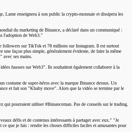
, Lame enseignera à son public la crypto-monnaie et dissipera les
t mondial du marketing de Binance, a déclaré dans un communiqué :
ons l'adoption de Web3."
 followers sur TikTok et 78 millions sur Instagram. Il est surtout
re une façon plus simple, généralement évidente, de faire la même
h" avec ses mains.
 idées fausses sur Web3". Ils souhaitent également collaborer à la
n un costume de super-héros avec la marque Binance dessus. Un
ance et fait son "Khaby move". Alors que la vidéo se termine par le
ui pourraient utiliser #Ibinanceman. Pas de conseils sur le trading.
eaux défis et de contenus intéressants à partager avec eux." "Je
e que je fais : rendre les choses difficiles faciles et amusantes pour