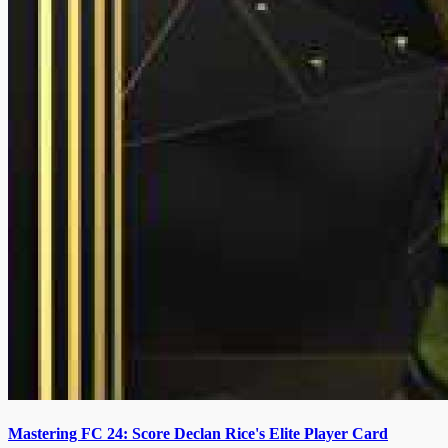
Mastering FC 24: Score Declan Rice's Elite Player Card