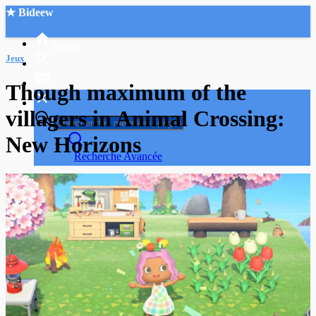
★ Bideew
Accueil
Jeux
Though maximum of the
villagers in Animal Crossing:
New Horizons
Recherche Avancée
Mon compte
Connexion
Créer un compte
Mode nuit