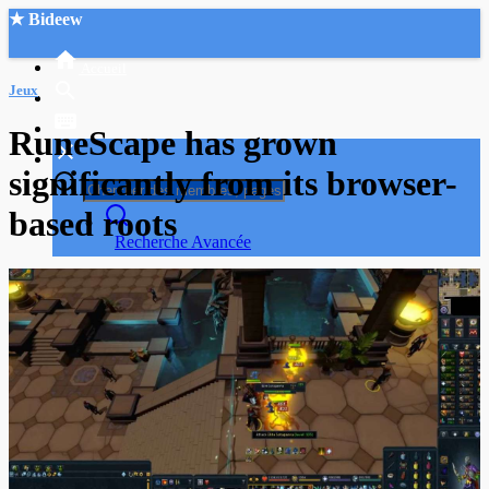
★ Bideew
Accueil
Jeux
RuneScape has grown
significantly from its browser-
based roots
Recherche Avancée
Mon compte
Connexion
Créer un compte
Mode nuit