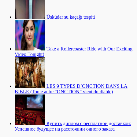
Üsküdar su kaçağı tespiti
Take a Rollercoaster Ride with Our Exciting
Video Tonight!
LES 9 TYPES D’ONCTION DANS LA
BIBLE (Toute autre “ONCTION” vient du diable)
Купить диплом с бесплатной доставкой:
Успешное будущее на расстоянии одного заказа