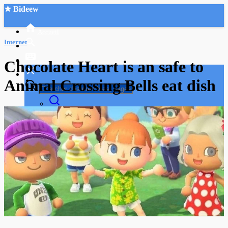
★ Bideew
Accueil
Internet
Chocolate Heart is an safe to
Animal Crossing Bells eat dish
Recherche Avancée
Mon compte
Connexion
Créer un compte
Mode nuit