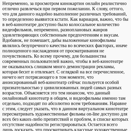
Непременно, за просмотром кинокартин онлайн реалистично
отлично развлечься при первом пожелании. К слову, оттого,
что для данного надобно выполнение различных требований,
то определенно выявится кстати. Как вариация, важно, что бы
в веб-кинотеатре доступно было колоссальное количество
видеофильмов, непременно, разноплановых жанров
удовлетворяющих собственным предпочтениям и вкусам.
Вдобавок, не помешает, дабы выложенные кинофильмы
являлись безупречного качества во всяческих факторах, иначе
полноценного наслаждения от просматривания не
почувствовать. Ко всему прочему, для большинства
современных пользователей важно, чтобы в веб-кинотеатре
не оказывалось слишком много демонстрации рекламы,
которая бесит и отвлекает. С оглядкой на все перечисленное,
ничего нет потрясающего в том моменте, что
анонсированный веб-кинотеатр сейчас пользуется особой
признательностью у цивилизованных людей самых разных
возрастов. Объясняется это тем нюансом, что данный
онлайновый кинотеатр в общем, и видеофильмы именно там
отдельно, подходят по абсолютно всем требованиям. Наравне
с этим, следует указать, что в данном виртуальном кинотеатре
пересматривать художественные фильмы on-line доступно для
всех без каких-либо препятствий и проблем, в списке которых
отсутствие надобности регистрироваться. Остается всего
лишь досказать, что просматривать классные художественные