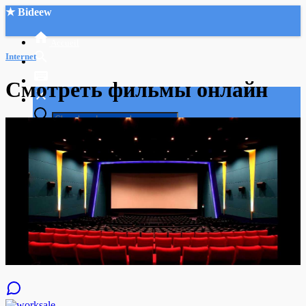
★ Bideew
Accueil
Internet
Смотреть фильмы онлайн
Recherche Avancée
Mon compte
Connexion
Créer un compte
Mode nuit