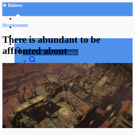
★ Bideew
Accueil
Divertissement
There is abundant to be
affronted about
Recherche Avancée
Mon compte
Connexion
Créer un compte
Mode nuit