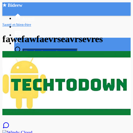
★ Bideew
Accueil
Santé et bien-être
fawefawfaevrseavrsevres
Recherche Avancée
Mon compte
Connexion
Créer un compte
Mode nuit