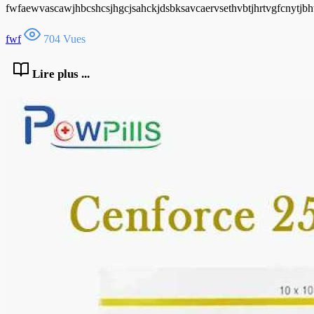
fwfaewvascawjhbcshcsjhgcjsahckjdsbksavcaervsethvbtjhrtvgfcnytj
fwf
704 Vues
Lire plus ...