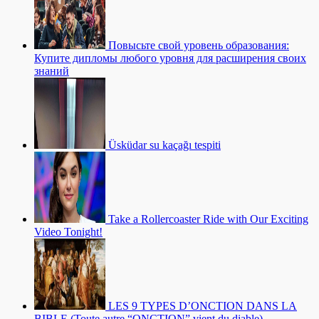
Повысьте свой уровень образования:
Купите дипломы любого уровня для расширения своих
знаний
Üsküdar su kaçağı tespiti
Take a Rollercoaster Ride with Our Exciting
Video Tonight!
LES 9 TYPES D’ONCTION DANS LA
BIBLE (Toute autre “ONCTION” vient du diable)