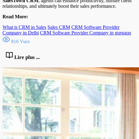
SalesTown CRM
, agents can enhance productivity, nurture client
relationships, and ultimately boost their sales performance.
Read More:
What is CRM in Sales
Sales CRM
CRM Software Provider
Company in Delhi
CRM Software Provider Company in gurgaon
816 Vues
Lire plus ...