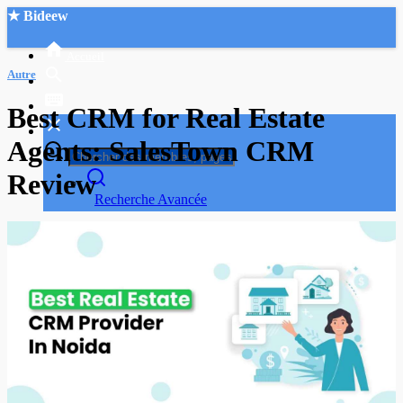
★ Bideew
Accueil
Autre
Best CRM for Real Estate
Agents: SalesTown CRM
Review
Recherche Avancée
Mon compte
Connexion
Créer un compte
Mode nuit