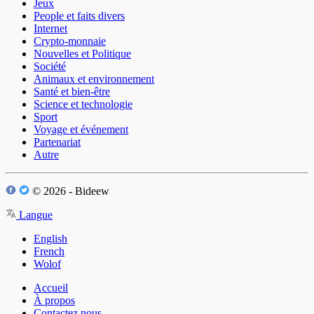
Jeux
People et faits divers
Internet
Crypto-monnaie
Nouvelles et Politique
Société
Animaux et environnement
Santé et bien-être
Science et technologie
Sport
Voyage et événement
Partenariat
Autre
© 2026 - Bideew
Langue
English
French
Wolof
Accueil
À propos
Contactez nous