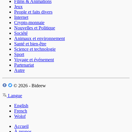
Films & Animations
Jeux
People et faits divers
Internet
Crypto-monnaie
Nouvelles et Politique
Société
Animaux et environnement
Santé et bien-être
Science et technologie
Sport
Voyage et événement
Partenariat
Autre
© 2026 - Bideew
Langue
English
French
Wolof
Accueil
À propos