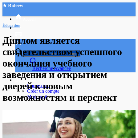
★ Bideew
Accueil
Éducation
Диплом является
свидетельством успешного
окончания учебного
Recherche Avancée
заведения и открытием
Mon compte
дверей к новым
Connexion
Créer un compte
возможностям и перспект
Mode nuit