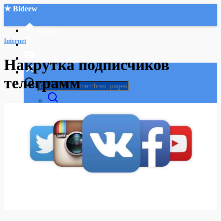
★ Bideew
Accueil
Internet
Накрутка подписчиков
телеграмм
Recherche Avancée
Mon compte
Connexion
Créer un compte
Mode nuit