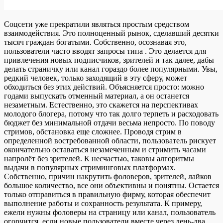
Соцсети уже прекратили являться простым средством
взаимодействия. Это полноценный рынок, сделавший десятки
тысяч граждан богатыми. Собственно, осознавая это,
пользователи часто вводят запросы типа . Это делается для
привлечения новых подписчиков, зрителей и так далее, дабы
делать страничку или канал гораздо более популярными. Увы,
редкий человек, только заходящий в эту сферу, может
обходиться без этих действий. Объясняется просто: можно
годами выпускать отменный материал, а он останется
незаметным. Естественно, это скажется на перспективах
молодого блогера, потому что так долго терпеть и расходовать
бюджет без минимальной отдачи весьма непросто. По поводу
стримов, обстановка еще сложнее. Проводя стрим в
определенной востребованной области, пользователь рискует
окончательно оставаться незамеченным и стримить часами
напролёт без зрителей. К несчастью, таковы алгоритмы
выдачи в популярных стриминговых платформах.
Собственно, причин накрутить фоловеров, зрителей, лайков
большое количество, все они объективны и понятны. Остается
только отправиться в правильную фирму, которая обеспечит
выполнение работы и сохранность результата. К примеру,
ежели нужны фоловеры на страницу или канал, пользователь
огорчится, если новые пользователи вместе через день-два