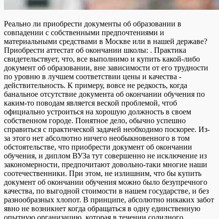
Реально ли приобрести документы об образовании в
совпадении с собственными предпочтениями и
материальными средствами в Москве или в нашей державе?
Приобрести аттестат об окончании школы: . Практика
свидетельствует, что, все выполнимо и купить какой-либо
документ об образовании, вне зависимости от его трудности
по уровню в лучшем соответствии цены и качества -
действительность. К примеру, вовсе не редкость, когда
банальное отсутствие документа об окончании обучения по
каким-то поводам является веской проблемой, чтоб
официально устроиться на хорошую должность в своем
собственном городе. Понятное дело, обычно успешно
справиться с практической задачей необходимо поскорее. Из-
за этого нет абсолютно ничего необыкновенного в том
обстоятельстве, что приобрести документ об окончании
обучения, и диплом ВУЗа тут совершенно не исключение из
закономерности, предпочитают довольно-таки многие наши
соотечественники. При этом, не излишним, что бы купить
документ об окончании обучения можно было безупречного
качества, по выгодной стоимости в нашем государстве, и без
разнообразных хлопот. В принципе, абсолютно никаких забот
явно не возникнет когда обращаться в одну единственную
опытную организацию, которая в течении солидного