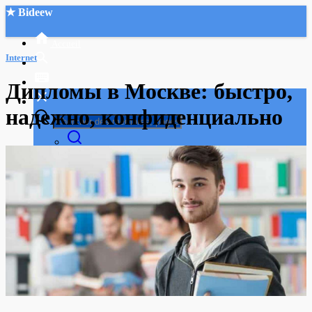
★ Bideew
Accueil
Internet
Дипломы в Москве: быстро,
надежно, конфиденциально
Recherche Avancée
Mon compte
Connexion
Créer un compte
Mode nuit