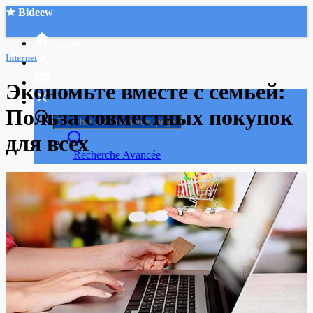
★ Bideew
Accueil
Internet
Экономьте вместе с семьей:
Польза совместных покупок
для всех
Recherche Avancée
Mon compte
Connexion
Créer un compte
Mode nuit