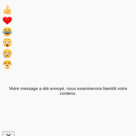
Votre message a été envoyé, nous examinerons bientôt votre
contenu.