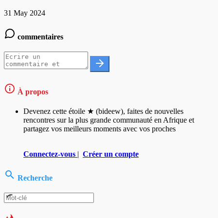
31 May 2024
commentaires
À propos
Devenez cette étoile ★ (bideew), faites de nouvelles
rencontres sur la plus grande communauté en Afrique et
partagez vos meilleurs moments avec vos proches
Connectez-vous
|
Créer un compte
Recherche