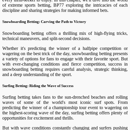
of extreme sports betting,
BP77
exploring the intricacies of each
discipline and sharing strategies for making informed bets.
Snowboarding Betting: Carving the Path to Victory
Snowboarding betting offers a thrilling mix of high-flying tricks,
technical maneuvers, and split-second decisions.
Whether it's predicting the winner of a halfpipe competition or
wagering on the best trick of the day, snowboarding betting presents
a variety of options for fans to engage with their favorite sport. But
with ever-changing conditions and fierce competition, success in
snowboarding betting requires careful analysis, strategic thinking,
and a deep understanding of the sport.
Surfing Betting: Riding the Wave of Success
Surfing betting takes fans to the sun-drenched beaches and rolling
waves of some of the world's most iconic surf spots. From
predicting the winner of a championship tour event to wagering on
the highest-scoring wave of the day, surfing betting offers plenty of
opportunities for excitement and thrills.
But with wave conditions constantly changing and surfers pushing