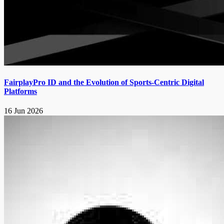
FairplayPro ID and the Evolution of Sports-Centric Digital
Platforms
16 Jun 2026