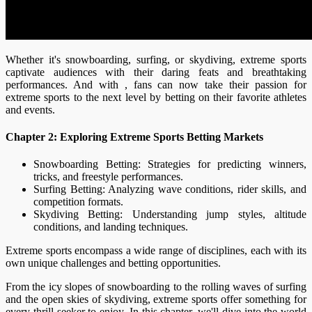
Whether it's snowboarding, surfing, or skydiving, extreme sports
captivate audiences with their daring feats and breathtaking
performances. And with , fans can now take their passion for
extreme sports to the next level by betting on their favorite athletes
and events.
Chapter 2: Exploring Extreme Sports Betting Markets
Snowboarding Betting: Strategies for predicting winners,
tricks, and freestyle performances.
Surfing Betting: Analyzing wave conditions, rider skills, and
competition formats.
Skydiving Betting: Understanding jump styles, altitude
conditions, and landing techniques.
Extreme sports encompass a wide range of disciplines, each with its
own unique challenges and betting opportunities.
From the icy slopes of snowboarding to the rolling waves of surfing
and the open skies of skydiving, extreme sports offer something for
every thrill-seeker to enjoy. In this chapter, we'll dive into the world