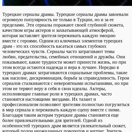
Турецкие сериалы драмы. Турецкие сериалы драмы завоевали
огромную популярность не только в Турции, но и за ее
пределами. Эти сериалы поражают своей глубиной сюжета,
качеством игры актеров и захватывающей атмосферой,
которая заставляет зрителя переживать каждую эмоцию
вместе с героями. Одним из ключевых элементов турецких
драм - это их способность касаться самых глубоких
человеческих чувств. Сериалы часто затрагивают темы
любви, предательства, семейных отношений и дружбы. Они
показывают, какие трудности может принести жизнь, но при
этом всегда остаются надежда и вера в лучшее. Нередко в
турецких драмах затрагиваются социальные проблемы, такие
как насилие, дискриминация, борьба за справедливость. Герои
сериалов сталкиваются с невероятными испытаниями, но при
этом не теряют веру в себя и свои идеалы. Актеры,
исполняющие главные роли в турецких драмах, часто
становятся настоящими звездами. Их талант и
профессионализм позволяют зрителям полностью погрузиться
в мир сериала и переживать каждую сцену вместе с ними.
Благодаря таким актерам турецкие драмы становятся еще
более привлекательными для зрителей. Одной из
особенностей турецких драм является увлекательный сюжет,
который полон неожиданных поворотов и интриг. Зритель