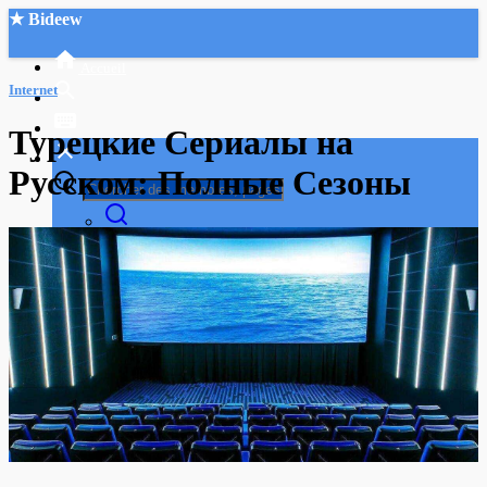
★ Bideew
Accueil
Internet
Турецкие Сериалы на
Русском: Полные Сезоны
Recherche Avancée
Mon compte
Connexion
Créer un compte
Mode nuit