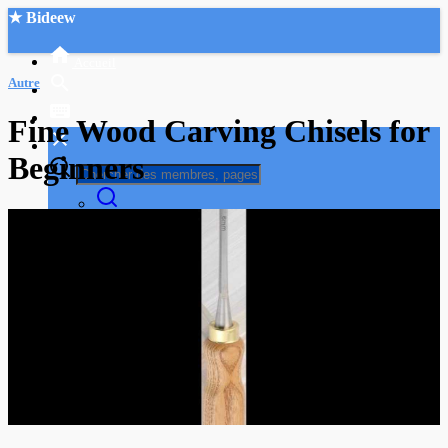
★ Bideew
Accueil
Autre
Fine Wood Carving Chisels for
Beginners
Recherche Avancée
Mon compte
Connexion
Créer un compte
Mode nuit