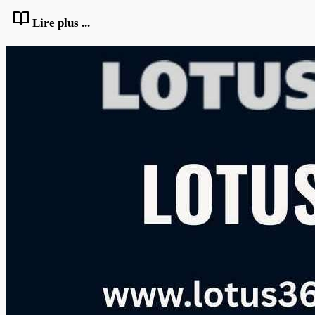
Lire plus ...