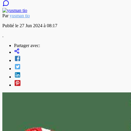
Par
yusman tio
Publié le 27 Jun 2024 à 08:17
.
Partager avec: