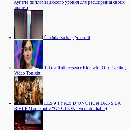
Купите дипломы любого уровня для расширения своих
знаний
Üsküdar su kaçağı tespiti
Take a Rollercoaster Ride with Our Exciting
Video Tonight!
LES 9 TYPES D’ONCTION DANS LA
BIBLE (Toute autre “ONCTION” vient du diable)