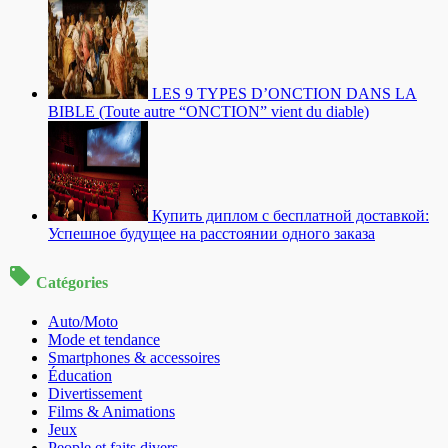
LES 9 TYPES D’ONCTION DANS LA
BIBLE (Toute autre “ONCTION” vient du diable)
Купить диплом с бесплатной доставкой:
Успешное будущее на расстоянии одного заказа
Catégories
Auto/Moto
Mode et tendance
Smartphones & accessoires
Éducation
Divertissement
Films & Animations
Jeux
People et faits divers