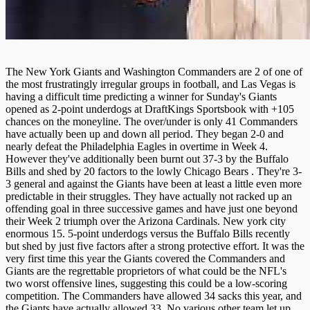
The New York Giants and Washington Commanders are 2 of one of
the most frustratingly irregular groups in football, and Las Vegas is
having a difficult time predicting a winner for Sunday's Giants
opened as 2-point underdogs at DraftKings Sportsbook with +105
chances on the moneyline. The over/under is only 41 Commanders
have actually been up and down all period. They began 2-0 and
nearly defeat the Philadelphia Eagles in overtime in Week 4.
However they've additionally been burnt out 37-3 by the Buffalo
Bills and shed by 20 factors to the lowly Chicago Bears . They're 3-
3 general and against the Giants have been at least a little even more
predictable in their struggles. They have actually not racked up an
offending goal in three successive games and have just one beyond
their Week 2 triumph over the Arizona Cardinals. New york city
enormous 15. 5-point underdogs versus the Buffalo Bills recently
but shed by just five factors after a strong protective effort. It was the
very first time this year the Giants covered the Commanders and
Giants are the regrettable proprietors of what could be the NFL's
two worst offensive lines, suggesting this could be a low-scoring
competition. The Commanders have allowed 34 sacks this year, and
the Giants have actually allowed 33. No various other team let up