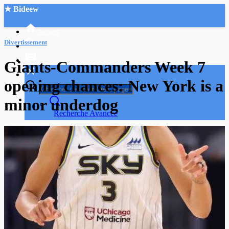
★ Bideew
Accueil
Divertissement
Giants-Commanders Week 7
opening chances: New York is a
minor underdog
Recherche Avancée
Mon compte
Connexion
Créer un compte
Mode nuit