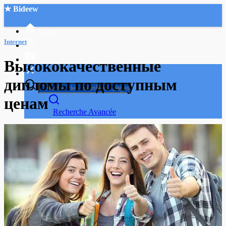
★ Bideew
Accueil
Internet
Высококачественные
дипломы по доступным
ценам
Recherche Avancée
Mon compte
Connexion
Créer un compte
Mode nuit