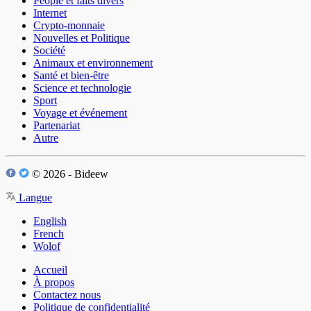
People et faits divers
Internet
Crypto-monnaie
Nouvelles et Politique
Société
Animaux et environnement
Santé et bien-être
Science et technologie
Sport
Voyage et événement
Partenariat
Autre
© 2026 - Bideew
Langue
English
French
Wolof
Accueil
À propos
Contactez nous
Politique de confidentialité