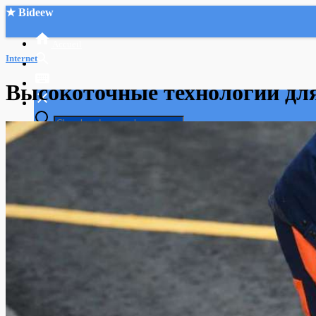
★ Bideew
Accueil
Internet
Высокоточные технологии для
Recherche Avancée
Mon compte
Connexion
Créer un compte
Mode nuit