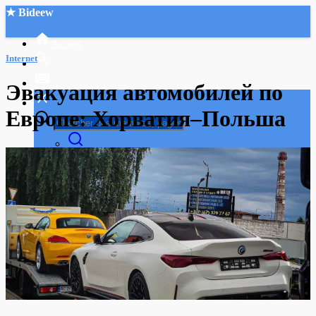
★ Bideew
Accueil
Internet
Эвакуация автомобилей по
Европе: Хорватия–Польша
Recherche Avancée
Mon compte
Connexion
Créer un compte
Mode nuit