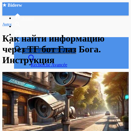
★ Bideew
Accueil
Autre
Как найти информацию
через ТГ бот Глаз Бога.
Инструкция
Recherche Avancée
Mon compte
Connexion
Créer un compte
Mode nuit