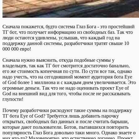
Сначала покажется, будто система Глаз Бога - это простейший
ТГ бот, что получает информацию из свободных баз. Так что
люди остаются удивлены, услышав, что каждый год на
поддержку данной системы, разработчики тратят свыше 10
000 000 евро!
Сначала нужно выяснить, откуда подобные суммы у
владельцев, так как ТГ бот смотрится достаточно банально,
его же стоимость копеечная по сути. По сути все так, однако
надо учесть, что на сегодняшний момент аудитория бота Eye
of God более 1 миллиона и с каждым днем увеличивается. Это
огромные деньги. Так что не надо оценивать проект Eye of
God на внешний вид для того, чтобы после не рассказывать
глупости!
Почему разработчики расходуют такие суммы на поддержку
ТГ бота Eye of God? Требуется лишь добавить парочку
открытых, свободных баз данных и после считать барыши,
которые дают пользователи. Ботов, пытавшихся повторить
популярность Глаз Бога довольно таки много. Однако знаете о
них что-то? Маловероятно, что естественно логично. Проект