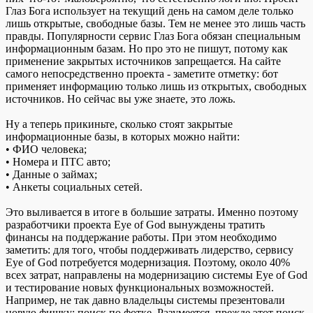
Глаз Бога использует на текущий день на самом деле только
лишь открытые, свободные базы. Тем не менее это лишь часть
правды. Популярности сервис Глаз Бога обязан специальным
информационным базам. Но про это не пишут, потому как
применение закрытых источников запрещается. На сайте
самого непосредственно проекта - заметите отметку: бот
применяет информацию только лишь из открытых, свободных
источников. Но сейчас вы уже знаете, это ложь.
Ну а теперь прикиньте, сколько стоят закрытые
информационные базы, в которых можно найти:
• ФИО человека;
• Номера и ПТС авто;
• Данные о займах;
• Анкеты социальных сетей.
Это выливается в итоге в большие затраты. Именно поэтому
разработчики проекта Eye of God вынуждены тратить
финансы на поддержание работы. При этом необходимо
заметить: для того, чтобы поддерживать лидерство, сервису
Eye of God потребуется модернизация. Поэтому, около 40%
всех затрат, направлены на модернизацию системы Eye of God
и тестирование новых функциональных возможностей.
Например, не так давно владельцы системы презентовали
новую фишку: поиск по фотке. Разумеется, прежде этот поиск