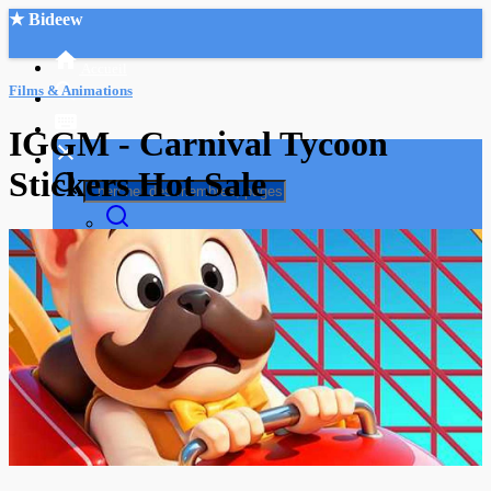
★ Bideew
Accueil
Films & Animations
IGGM - Carnival Tycoon
Stickers Hot Sale
Recherche Avancée
Mon compte
Connexion
Créer un compte
Mode nuit