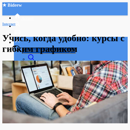
★ Bideew
Accueil
Internet
Учись, когда удобно: курсы с
гибким графиком
Recherche Avancée
Mon compte
Connexion
Créer un compte
Mode nuit