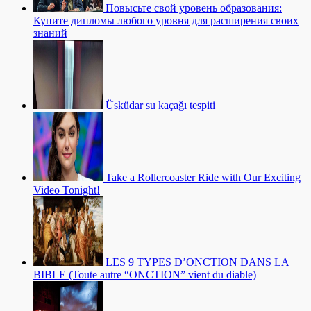
Повысьте свой уровень образования:
Купите дипломы любого уровня для расширения своих
знаний
Üsküdar su kaçağı tespiti
Take a Rollercoaster Ride with Our Exciting
Video Tonight!
LES 9 TYPES D’ONCTION DANS LA
BIBLE (Toute autre “ONCTION” vient du diable)