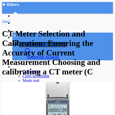
★ Bideew
Accueil
Autre
CT Meter Selection and
Calibration: Ensuring the
Accuracy of Current
Recherche Avancée
Measurement Choosing and
Mon compte
calibrating a CT meter (C
Connexion
Créer un compte
Mode nuit