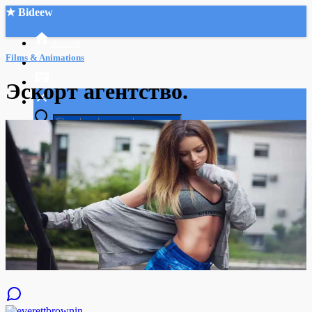
★ Bideew
Accueil
Films & Animations
Эскорт агентство.
Recherche Avancée
Mon compte
Connexion
Créer un compte
Mode nuit