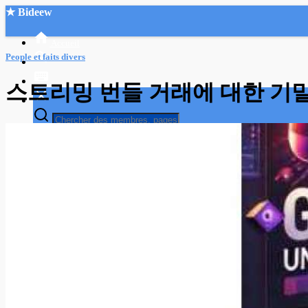
★ Bideew
Accueil
People et faits divers
스트리밍 번들 거래에 대한 기밀
Recherche Avancée
Mon compte
Connexion
Créer un compte
Mode nuit