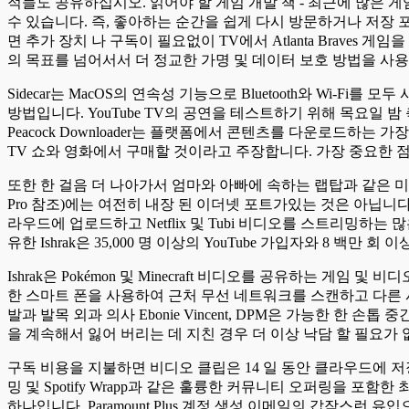
적들도 공유하십시오. 읽어야 할 게임 개발 책 - 최근에 많은 게
수 있습니다. 즉, 좋아하는 순간을 쉽게 다시 방문하거나 저장 
면 추가 장치 나 구독이 필요없이 TV에서 Atlanta Brave
의 목표를 넘어서서 더 정교한 가명 및 데이터 보호 방법을 사
Sidecar는 MacOS의 연속성 기능으로 Bluetooth와 W
방법입니다. YouTube TV의 공연을 테스트하기 위해 목요일 밤 축구 
Peacock Downloader는 플랫폼에서 콘텐츠를 다운로드하는 가장 좋은 
TV 쇼와 영화에서 구매할 것이라고 주장합니다. 가장 중요한 
또한 한 걸음 더 나아가서 엄마와 아빠에 속하는 랩탑과 같은 미션
Pro 참조)에는 여전히 내장 된 이더넷 포트가있는 것은 아닙니다. 그
라우드에 업로드하고 Netflix 및 Tubi 비디오를 스트리밍하
유한 Ishrak은 35,000 명 이상의 YouTube 가입자와 8 백만
Ishrak은 Pokémon 및 Minecraft 비디오를 공유하는 게임
한 스마트 폰을 사용하여 근처 무선 네트워크를 스캔하고 다른 
발과 발목 외과 의사 Ebonie Vincent, DPM은 가능한 
을 계속해서 잃어 버리는 데 지친 경우 더 이상 낙담 할 필요가 
구독 비용을 지불하면 비디오 클립은 14 일 동안 클라우드에 저장됩니
밍 및 Spotify Wrapp과 같은 훌륭한 커뮤니티 오퍼링을 
하나입니다. Paramount Plus 계정 생성 이메일의 갑작스런 