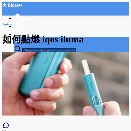
★ Bideew
Accueil
Autre
如何點燃 iqos iluma
Recherche Avancée
Mon compte
Connexion
Créer un compte
Mode nuit