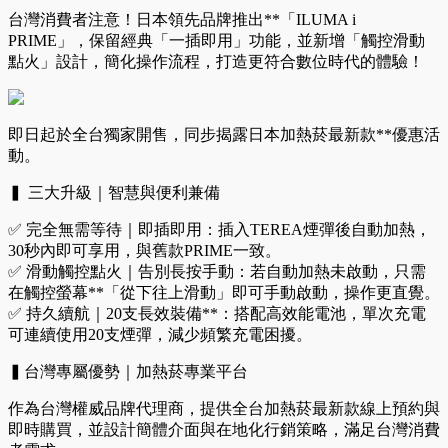
台灣消費者注意！日本領先品牌推出**「ILUMA i
PRIME」，保留經典「一插即用」功能，並新增「觸控滑動
點火」設計，簡化操作流程，打造更符合數位時代的體驗！
即日起於全台獨家開售，同步揭露日本加熱菸最新款**優惠活
動。
▍ 三大升級｜智慧與便利兼備​
✅ ​完全無需等待｜即插即用：插入TEREA煙彈後自動加熱，
30秒內即可享用，與舊款PRIME一致。
✅ ​滑動觸控點火｜告別長按手動：若自動加熱未啟動，只需
在觸控螢幕**「從下往上滑動」即可手動啟動，操作更直覺。
✅ ​持久續航｜20支長效裝備**：搭配高效能電池，單次充電
可連續使用20支煙彈，減少頻繁充電困擾。
▍台灣專屬優勢｜加熱菸專業平台​
作為台灣權威品牌代理商，提供全台加熱菸最新款線上預約與
即時購買，並設計簡體介面與在地化行銷策略，滿足台灣消費