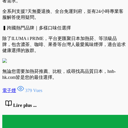
者需求。
全系列支援7天無憂退換、全台免運到府，並有24小時專業客
服解答使用疑問。
▍跨國熱門品牌｜多樣口味任選擇​
除了ILUMA i PRIME，平台更匯聚日本加熱菸、等頂級品
牌，包含濃茶、咖啡、果香等台灣人最愛風味煙彈，適合追求
健康選擇的族群。
無論您需要加熱菸推薦、比較，或尋找高品質日本，hnb-
hk.com皆是您的最佳選擇。
電子煙
379 Vues
Lire plus ...