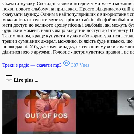
Скачати музику. Сьогодні завдяки інтернету ми маємо можливіст
появи нового альбому на прилавках. Просто відкриваємо свій к
скачувати музику. Одним з найпопулярніших є використання спец
можливість скачувати музику з різних сайтів або файлообмінник
мати доступ до великого архіву пісень і альбомів, які можуть 
будь-який момент, навіть якщо відсутній доступ до Інтернету. 
Таким чином, краще купувати музику або користуватися легаль
треки з сумнівних джерел, можливо, їх якість буде низькою, щ
пошкоджені. У будь-якому випадку, скачування музики є важл
ділитися нею з друзями. Головне - дотримуватися правил і не 
Треки з радіо — скачати mp3
387 Vues
Lire plus ...