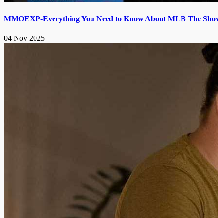
MMOEXP-Everything You Need to Know About MLB The Show 2
04 Nov 2025