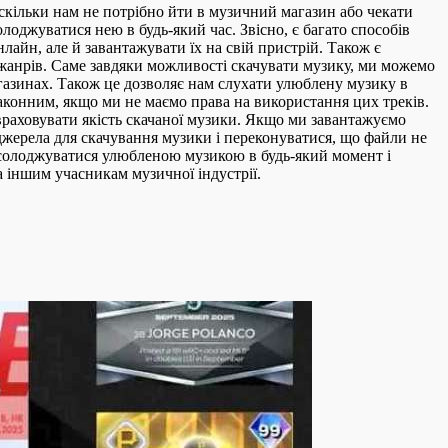
оскільки нам не потрібно йти в музичний магазин або чекати
оджуватися нею в будь-який час. Звісно, є багато способів
лайн, але й завантажувати їх на свій пристрій. Також є
і жанрів. Саме завдяки можливості скачувати музику, ми можемо
агазинах. Також це дозволяє нам слухати улюблену музику в
законним, якщо ми не маємо права на використання цих треків.
враховувати якість скачаної музики. Якщо ми завантажуємо
 джерела для скачування музики і переконуватися, що файли не
солоджуватися улюбленою музикою в будь-який момент і
 іншим учасникам музичної індустрії.