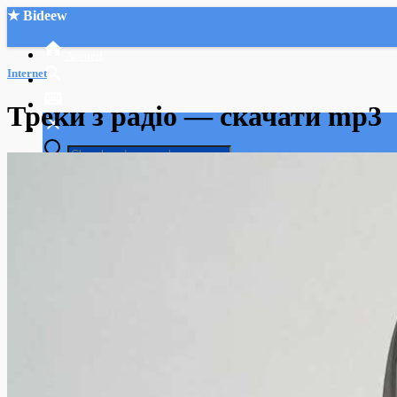
★ Bideew
Accueil
Internet
Треки з радіо — скачати mp3
Recherche Avancée
Mon compte
Connexion
Créer un compte
Mode nuit