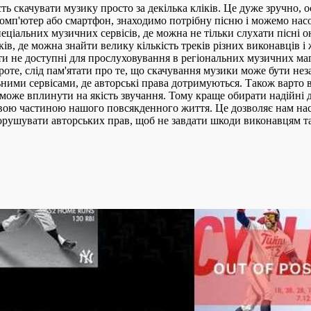
ь скачувати музику просто за декілька кліків. Це дуже зручно, 
омп'ютер або смартфон, знаходимо потрібну пісню і можемо насол
іальних музичних сервісів, де можна не тільки слухати пісні он
ів, де можна знайти велику кількість треків різних виконавців 
бути не доступні для прослуховування в регіональних музичних м
Проте, слід пам'ятати про те, що скачування музики може бути не
ними сервісами, де авторські права дотримуються. Також варто 
о може вплинути на якість звучання. Тому краще обирати надійні
ивою частиною нашого повсякденного життя. Це дозволяє нам на
порушувати авторських прав, щоб не завдати шкоди виконавцям та