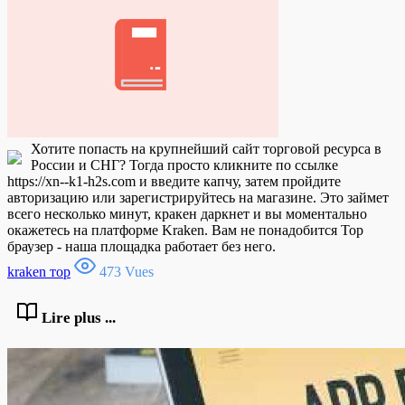
Хотите попасть на крупнейший сайт торговой ресурса в
России и СНГ? Тогда просто кликните по ссылке
https://xn--k1-h2s.com и введите капчу, затем пройдите
авторизацию или зарегистрируйтесь на магазине. Это займет
всего несколько минут, кракен даркнет и вы моментально
окажетесь на платформе Kraken. Вам не понадобится Тор
браузер - наша площадка работает без него.
kraken тор
473 Vues
Lire plus ...