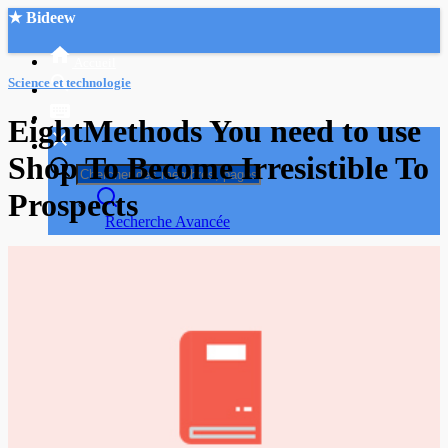
★ Bideew
Accueil
Science et technologie
EightMethods You need to use
Shop To Become Irresistible To
Prospects
Recherche Avancée
Mon compte
Connexion
Créer un compte
Mode nuit