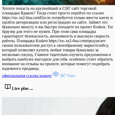
Хотите попасть на крупнейший в СНГ сайт торговой
площадки Кракен? Тогда стоит просто перейти по ссылке
https://xn--ra2-6ua.comПосле потребуется только ввести капчу и
пройти авторизацию или регистрацию на сайте. Займет это
буквально минуту и вы быстро попадете на проект Kraken. Tor
браузер для этого не нужен. При этом сама площадка
гарантирует безопасность, анонимность и высокую скорость
работы. Площадка Kraken https://xn--ra2-6ua.comпредлагает
своим пользователем доступ к своеобразному маркетплейсу,
который позволяет купить любые товары буквально за
несколько секунд. Главное тщательно изучить предложения и
выбрать наиболее выгодное для себя. особенно стоит обратить
внимание на отзывы на проекте, которые помогут подобрать
надежного продавца.
официальная ссылка кракен
387 Vues
Lire plus ...