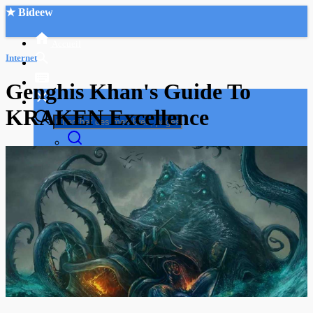
★ Bideew
Accueil
Internet
Genghis Khan's Guide To
KRAKEN Excellence
Recherche Avancée
Mon compte
Connexion
Créer un compte
Mode nuit