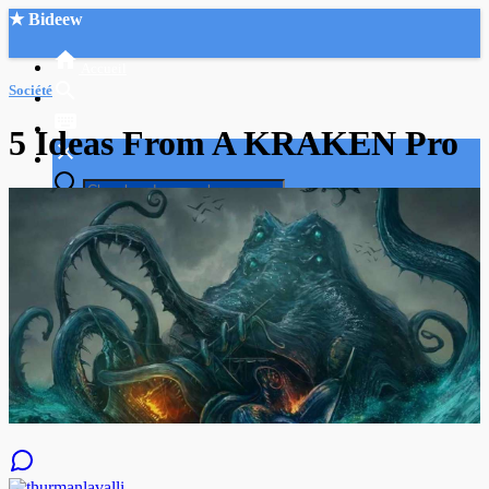
★ Bideew
Accueil
Société
5 Ideas From A KRAKEN Pro
Recherche Avancée
Mon compte
Connexion
Créer un compte
Mode nuit