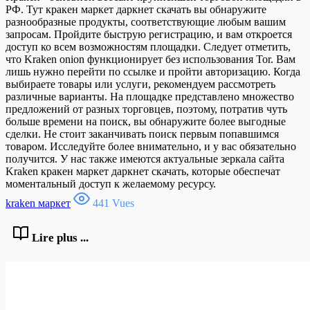
РФ. Тут кракен маркет даркнет скачать вы обнаружите
разнообразные продукты, соответствующие любым вашим
запросам. Пройдите быструю регистрацию, и вам откроется
доступ ко всем возможностям площадки. Следует отметить,
что Kraken onion функционирует без использования Tor. Вам
лишь нужно перейти по ссылке и пройти авторизацию. Когда
выбираете товары или услуги, рекомендуем рассмотреть
различные варианты. На площадке представлено множество
предложений от разных торговцев, поэтому, потратив чуть
больше времени на поиск, вы обнаружите более выгодные
сделки. Не стоит заканчивать поиск первым попавшимся
товаром. Исследуйте более внимательно, и у вас обязательно
получится. У нас также имеются актуальные зеркала сайта
Kraken кракен маркет даркнет скачать, которые обеспечат
моментальный доступ к желаемому ресурсу.
kraken маркет
441 Vues
Lire plus ...