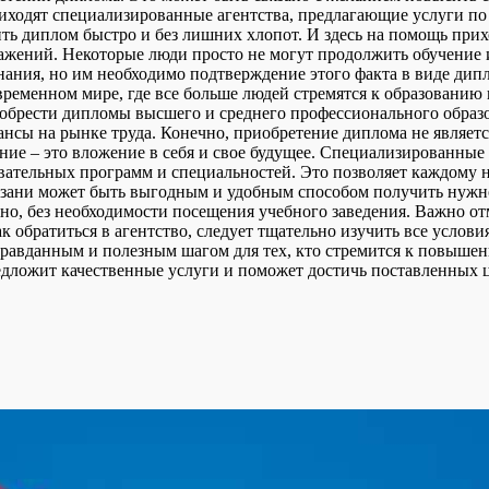
иходят специализированные агентства, предлагающие услуги по 
ь диплом быстро и без лишних хлопот. И здесь на помощь прих
жений. Некоторые люди просто не могут продолжить обучение и
ания, но им необходимо подтверждение этого факта в виде дипл
временном мире, где все больше людей стремятся к образованию
иобрести дипломы высшего и среднего профессионального образо
нсы на рынке труда. Конечно, приобретение диплома не являетс
ание – это вложение в себя и свое будущее. Специализированны
тельных программ и специальностей. Это позволяет каждому на
азани может быть выгодным и удобным способом получить нужное
нно, без необходимости посещения учебного заведения. Важно от
к обратиться в агентство, следует тщательно изучить все услови
правданным и полезным шагом для тех, кто стремится к повыш
редложит качественные услуги и поможет достичь поставленных 