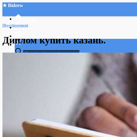
★ Bideew
Accueil
Divertissement
Диплом купить казань.
Recherche Avancée
Mon compte
Connexion
Créer un compte
Mode nuit