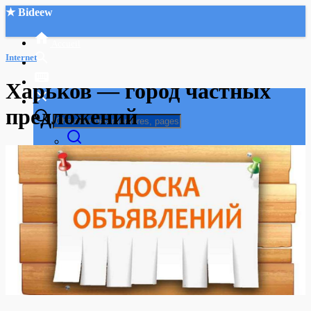
★ Bideew
Accueil
Internet
Харьков — город частных
предложений
Recherche Avancée
Mon compte
Connexion
Créer un compte
Mode nuit