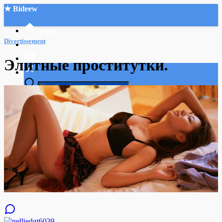
★ Bideew
Accueil
Divertissement
Элитные проститутки.
Recherche Avancée
Mon compte
Connexion
Créer un compte
Mode nuit