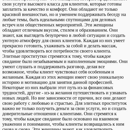
свои услуги высокого класса для клиентов, которые готовы
заплатить за качество и комфорт. Они обладают не только
красивой внешностью, но и умением поддерживать беседу на
любые темы, быть идеальными спутницами для деловых
встреч или общественных мероприятий. Эти женщины
обладают отличным вкусом, стилем и образованием. Они
знают, как выглядеть безупречно в любой ситуации и создать
уютную атмосферу для своих клиентов. Каждая из них умеет
прекрасно готовить, ухаживать за собой и делать массаж,
чтобы удовлетворить все потребности своего клиента.
Элитные проститутки стремятся к тому, чтобы каждое
свидание было незабываемым и наполненным эмоциями. Они
умеют слушать и поддерживать разговор, делая все
возможное, чтобы клиент чувствовал себя особенным и
желанным. Каждая из этих женщин имеет свою уникальную
историю и мотивацию для занятия данной профессией.
Некоторые из них выбрали этот путь из-за финансовых
трудностей, другие - из-за желания путешествовать и узнавать
новых людей. Но вне зависимости от причин, все они делают
свою работу с любовью и страстью. Для элитных проституток
важно не только получить деньги за свои услуги, но и создать
доверительные отношения с клиентами. Они стремятся к
тому, чтобы каждое свидание было основано на взаимном
уважении и понимании, чтобы клиенты возвращались к ним
снова и снова. Эти женщины знают, как удовлетворить